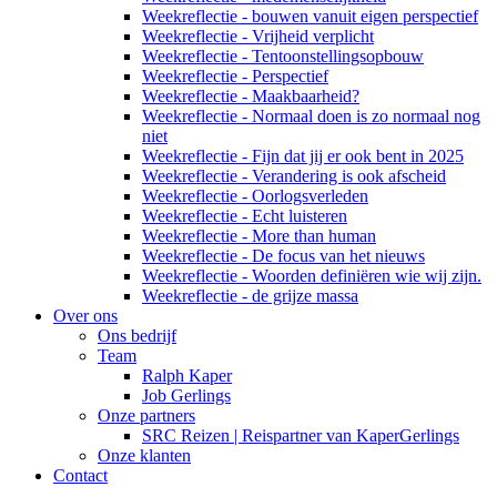
Weekreflectie - bouwen vanuit eigen perspectief
Weekreflectie - Vrijheid verplicht
Weekreflectie - Tentoonstellingsopbouw
Weekreflectie - Perspectief
Weekreflectie - Maakbaarheid?
Weekreflectie - Normaal doen is zo normaal nog
niet
Weekreflectie - Fijn dat jij er ook bent in 2025
Weekreflectie - Verandering is ook afscheid
Weekreflectie - Oorlogsverleden
Weekreflectie - Echt luisteren
Weekreflectie - More than human
Weekreflectie - De focus van het nieuws
Weekreflectie - Woorden definiëren wie wij zijn.
Weekreflectie - de grijze massa
Over ons
Ons bedrijf
Team
Ralph Kaper
Job Gerlings
Onze partners
SRC Reizen | Reispartner van KaperGerlings
Onze klanten
Contact