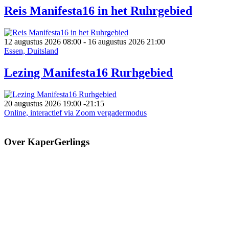
Reis Manifesta16 in het Ruhrgebied
12 augustus 2026
08:00
- 16 augustus 2026
21:00
Essen, Duitsland
Lezing Manifesta16 Rurhgebied
20 augustus 2026
19:00
-
21:15
Online, interactief via Zoom vergadermodus
Over KaperGerlings
Via persoonlijke groei van mensen die dit weer uitdragen, willen we
de maatschappij en leefomgeving verbeteren. Onze missie is door
met een verfrissende blik te kijken naar het geheel van zaken over
de wereld, de samenleving, leefbaarheid en leefomgeving. Zo willen
we mensen bewust maken, inspireren en kennis overdragen over
hoe wij als mens geleefd hebben, (samen-)leven en hoe wij aan een
betere leefwereld en leefomgeving kunnen werken.