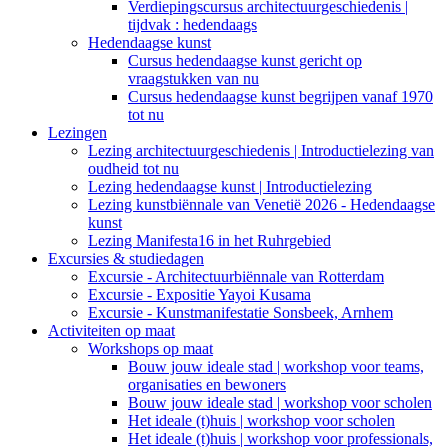
Verdiepingscursus architectuurgeschiedenis |
tijdvak : hedendaags
Hedendaagse kunst
Cursus hedendaagse kunst gericht op
vraagstukken van nu
Cursus hedendaagse kunst begrijpen vanaf 1970
tot nu
Lezingen
Lezing architectuurgeschiedenis | Introductielezing van
oudheid tot nu
Lezing hedendaagse kunst | Introductielezing
Lezing kunstbiënnale van Venetië 2026 - Hedendaagse
kunst
Lezing Manifesta16 in het Ruhrgebied
Excursies & studiedagen
Excursie - Architectuurbiënnale van Rotterdam
Excursie - Expositie Yayoi Kusama
Excursie - Kunstmanifestatie Sonsbeek, Arnhem
Activiteiten op maat
Workshops op maat
Bouw jouw ideale stad | workshop voor teams,
organisaties en bewoners
Bouw jouw ideale stad | workshop voor scholen
Het ideale (t)huis | workshop voor scholen
Het ideale (t)huis | workshop voor professionals,