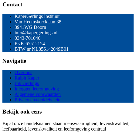
Contact
KaperGerlings Instituut
Van Heemskercklaan 38
3941WG Doorn
info@kapergerlings.nl
0343-701046
KvK 65512154
BTW nr NL856142049B01
Navigatie
Over ons
Ralph Kaper
Job Gerlings
Inloggen leeromgeving
Algemene voorwaarden
Privacy en cookiebeleid
Bekijk ook eens
Bij al onze handelsnamen staan menswaardigheid, levenskwaliteit,
leefbaarheid, levenskwaliteit en leefomgeving centraal