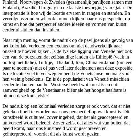
Finland, Noorwegen & Zweden (gezamenlijk paviljoen samen met
Finland), Brazilië, Uruguay en de laatste toevoeging van Qatar. De
interpretatie is hoe wij de locatie ervaren in rangen en standen. En
vervolgens zouden wij ook kunnen kijken naar ons perspectief op
kunst en hoe dat perspectief andere ideeën en vormen van kunst
eerder uitsluiten dan insluiten.
Naar mijn mening vormt de nadruk op de paviljoens als gevolg van
het koloniale verleden een excuus om niet daadwerkelijk naar
onszelf te hoeven kijken. Is de fysieke ligging van Venetië niet ook
een van de oorzaken dat zelfstandige landen als Ethiopië (vaak in
oorlog met Italië), Turkije, Thailand, Iran, China en Japan (om een
paar te noemen) niet of pas veel later deelnemen aan deze expositie.
Is de locatie veel te ver weg en heeft de Venetiaanse biënnale voor
hen weinig betekenis. En is de populariteit van Venetië misschien
eerder te danken aan het Westerse beeld wat kunst is en dat
aanwezigheid op de Venetiaanse biënnale het hoogst haalbare is
binnen deze kunstvisie?
De nadruk op een koloniaal verleden zorgt er ook voor, dat er niet
gekeken hoeft te worden naar ons perspectief op wat kunst is. Dit
kunstbeeld is cultureel zover ingebed, dat het als geaccepteerd en
universeel wordt beleefd. Zover zelfs, dat alles wat van buiten dat
beeld komt, naar ons kunstbeeld wordt geschreven en
geïnterpreteerd, voordat dit als kunst wordt gezien.