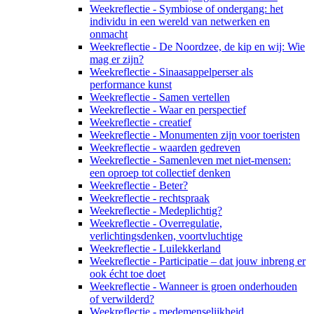
Weekreflectie - Symbiose of ondergang: het
individu in een wereld van netwerken en
onmacht
Weekreflectie - De Noordzee, de kip en wij: Wie
mag er zijn?
Weekreflectie - Sinaasappelperser als
performance kunst
Weekreflectie - Samen vertellen
Weekreflectie - Waar en perspectief
Weekreflectie - creatief
Weekreflectie - Monumenten zijn voor toeristen
Weekreflectie - waarden gedreven
Weekreflectie - Samenleven met niet-mensen:
een oproep tot collectief denken
Weekreflectie - Beter?
Weekreflectie - rechtspraak
Weekreflectie - Medeplichtig?
Weekreflectie - Overregulatie,
verlichtingsdenken, voortvluchtige
Weekreflectie - Luilekkerland
Weekreflectie - Participatie – dat jouw inbreng er
ook écht toe doet
Weekreflectie - Wanneer is groen onderhouden
of verwilderd?
Weekreflectie - medemenselijkheid