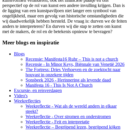
kunstvormen veranderen, ook het financiële plaatje en ons
perspectief op de rol van kunst een andere invulling krijgen. Dan is
de ligging van een kunstpaviljoen niet langer een symbool van
ongelijkheid, maar een gevolg van historische omstandigheden die
wij daadwerkelijk hebben hersteld. De vraag is: durven we de feiten
anders te interpreteren? En durven wij die stap te zetten om kunst
met de makers, de rol en de betekenis opnieuw te bevragen?
Meer blogs en inspiratie
Blogs
Recensie: Manifesta16 Ruhr – This is not a church
Recensie - In Minor Keys, Biënnale van Venetië 2026
The Fortress: Dries Verhoeven en de zoektocht naar
houvast in onzekere tijden
Sonsbeek 2026 - Herinnering als levende daad
Manifesta 16 - This Is Not A Church
Excursie- en reisverslagen
Video's
Weekreflecties
Weekreflectie - Wat als de wereld anders in elkaar
steekt?
Weekreflectie - Over stromen en onderstromen
Weekreflectie - Feit en interpretatie
Weekreflectie – Begrijpend lezen, begrijpend kijken