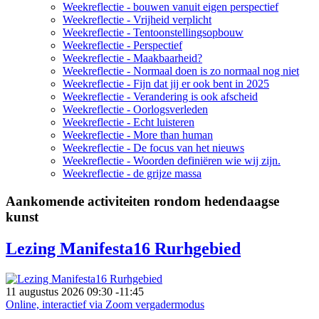
Weekreflectie - bouwen vanuit eigen perspectief
Weekreflectie - Vrijheid verplicht
Weekreflectie - Tentoonstellingsopbouw
Weekreflectie - Perspectief
Weekreflectie - Maakbaarheid?
Weekreflectie - Normaal doen is zo normaal nog niet
Weekreflectie - Fijn dat jij er ook bent in 2025
Weekreflectie - Verandering is ook afscheid
Weekreflectie - Oorlogsverleden
Weekreflectie - Echt luisteren
Weekreflectie - More than human
Weekreflectie - De focus van het nieuws
Weekreflectie - Woorden definiëren wie wij zijn.
Weekreflectie - de grijze massa
Aankomende activiteiten rondom hedendaagse
kunst
Lezing Manifesta16 Rurhgebied
11 augustus 2026
09:30
-
11:45
Online, interactief via Zoom vergadermodus