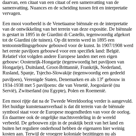
daarvan, een citaat van een citaat of een samenvatting van de
samenvatting. Nuances en de scheiding tussen feit en interpretatie
vervagen.
Een mooi voorbeeld is de Venetiaanse biënnale en de interpretatie
van de ontwikkeling van het terrein van deze expositie. De biënnale
is gestart in 1895 in de Giardini di Castello, tegenwoordig afgekort
tot de Giardini (de tuinen). Op dit terrein werd in 1895 een
tentoonstellingsgebouw gebouwd voor de kunst. In 1907/1908 werd
het eerste paviljoen gebouwd voor een specifiek land: België.
Relatief vlot volgden andere Europese landen met een eigen
gebouw: Oostenrijk-Hongarije (tegenwoordig het paviljoen van
Hongarije), Duitsland, Groot-Brittannië, Frankrijk, Nederland,
Rusland, Spanje, Tsjecho-Slowakije (tegenwoordig een gedeeld
e
paviljoen), Verenigde Staten, Denemarken en als 13
gebouw in
1934-1938 met 5 paviljoens: die van Venetië, Joegoslavië (nu
Servië), Zwitserland (nu Egypte), Polen en Roemenië.
Een mooi rijtje dat na de Tweede Wereldoorlog verder is aangevuld.
Het huidige kunstenaarsverhaal is dat dit terrein van de biënnale
symbool staat voor de Europese mogendheden van voor de oorlog.
En daarmee ook de ongelijke machtsverdeling in de wereld
verbeeld. De gebouwen zijn in de praktijk bezit van het land en
buiten het reguliere onderhoud hebben de eigenaren hier weinig
kosten aan. Terwijl de vroegere koloniale bezittingen nu als