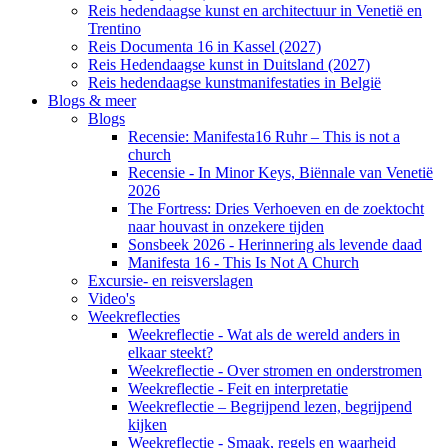
Reis hedendaagse kunst en architectuur in Venetië en
Trentino
Reis Documenta 16 in Kassel (2027)
Reis Hedendaagse kunst in Duitsland (2027)
Reis hedendaagse kunstmanifestaties in België
Blogs & meer
Blogs
Recensie: Manifesta16 Ruhr – This is not a
church
Recensie - In Minor Keys, Biënnale van Venetië
2026
The Fortress: Dries Verhoeven en de zoektocht
naar houvast in onzekere tijden
Sonsbeek 2026 - Herinnering als levende daad
Manifesta 16 - This Is Not A Church
Excursie- en reisverslagen
Video's
Weekreflecties
Weekreflectie - Wat als de wereld anders in
elkaar steekt?
Weekreflectie - Over stromen en onderstromen
Weekreflectie - Feit en interpretatie
Weekreflectie – Begrijpend lezen, begrijpend
kijken
Weekreflectie - Smaak, regels en waarheid