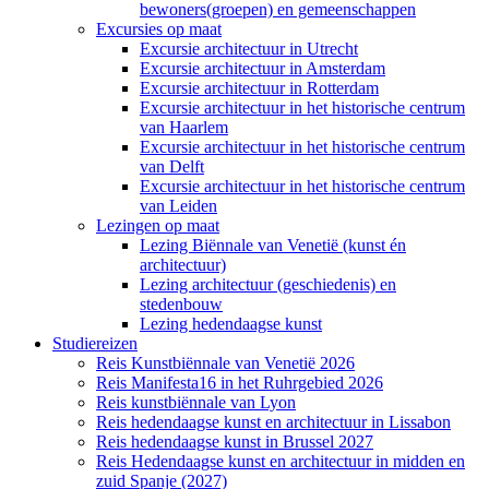
bewoners(groepen) en gemeenschappen
Excursies op maat
Excursie architectuur in Utrecht
Excursie architectuur in Amsterdam
Excursie architectuur in Rotterdam
Excursie architectuur in het historische centrum
van Haarlem
Excursie architectuur in het historische centrum
van Delft
Excursie architectuur in het historische centrum
van Leiden
Lezingen op maat
Lezing Biënnale van Venetië (kunst én
architectuur)
Lezing architectuur (geschiedenis) en
stedenbouw
Lezing hedendaagse kunst
Studiereizen
Reis Kunstbiënnale van Venetië 2026
Reis Manifesta16 in het Ruhrgebied 2026
Reis kunstbiënnale van Lyon
Reis hedendaagse kunst en architectuur in Lissabon
Reis hedendaagse kunst in Brussel 2027
Reis Hedendaagse kunst en architectuur in midden en
zuid Spanje (2027)