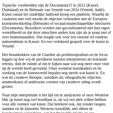
Typische voorbeelden zijn de Documenta15 in 2022 (Kassel,
Duitsland) en de Biënnale van Venetië van 2024 (Venetië, Italië).
Kunst vanuit het zuidelijke halfrond kreeg een platform. Waarbij de
curatoren met veel moeite de objecten verbonden met de Europese
kunstontwikkeling (Biënnale) of sociaal-maatschappelijke structuren
(Documenta). Bezoekers werden niet geconfronteerd met hun eigen
wereldbeeld en dat deze misschien anders kan zijn als je praat met of
over buitenstaanders. Dat zorgde ook voor een enorme rel rondom
antisemitisme in Kassel. En een vertekend gesprek over de kunst in
Venetië.
Het benadrukken van de Giardini als probleempodium en de focus
leggen op hoe wij de paviljoens kunnen interpreteren als koloniale
erfenis, sluit de ruimte af om te kijken naar wat nog meer onze visie
op de wereld heeft gevormd. Onze westerse kunstkaders en de
werking van de kunstwereld bepalen nog steeds wat kunst is. En
wat als creatieve therapie, outsiders art, etnografische objecten,
amateurkunst of anderszins vormen van creatieve uiting wordt
gezien.
Naar mijn interpretatie is het tijd om te analyseren of onze Westerse
blik op kunst nog wel houdbaar is, als wij een plek willen hebben
voor alle vormen van kunst. Dat betekent ook, dat zonder rangen,
standen en de klassieke Westerse kunstblik, niet alleen de