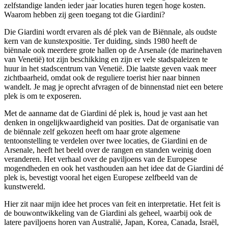
zelfstandige landen ieder jaar locaties huren tegen hoge kosten.
Waarom hebben zij geen toegang tot die Giardini?
Die Giardini wordt ervaren als dé plek van de Biënnale, als oudste
kern van de kunstexpositie. Ter duiding, sinds 1980 heeft de
biënnale ook meerdere grote hallen op de Arsenale (de marinehaven
van Venetië) tot zijn beschikking en zijn er vele stadspaleizen te
huur in het stadscentrum van Venetië. Die laatste geven vaak meer
zichtbaarheid, omdat ook de reguliere toerist hier naar binnen
wandelt. Je mag je oprecht afvragen of de binnenstad niet een betere
plek is om te exposeren.
Met de aanname dat de Giardini dé plek is, houd je vast aan het
denken in ongelijkwaardigheid van posities. Dat de organisatie van
de biënnale zelf gekozen heeft om haar grote algemene
tentoonstelling te verdelen over twee locaties, de Giardini en de
Arsenale, heeft het beeld over de rangen en standen weinig doen
veranderen. Het verhaal over de paviljoens van de Europese
mogendheden en ook het vasthouden aan het idee dat de Giardini dé
plek is, bevestigt vooral het eigen Europese zelfbeeld van de
kunstwereld.
Hier zit naar mijn idee het proces van feit en interpretatie. Het feit is
de bouwontwikkeling van de Giardini als geheel, waarbij ook de
latere paviljoens horen van Australië, Japan, Korea, Canada, Israël,