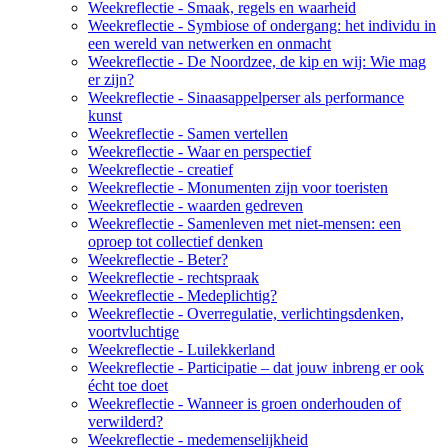
Weekreflectie - Smaak, regels en waarheid
Weekreflectie - Symbiose of ondergang: het individu in
een wereld van netwerken en onmacht
Weekreflectie - De Noordzee, de kip en wij: Wie mag
er zijn?
Weekreflectie - Sinaasappelperser als performance
kunst
Weekreflectie - Samen vertellen
Weekreflectie - Waar en perspectief
Weekreflectie - creatief
Weekreflectie - Monumenten zijn voor toeristen
Weekreflectie - waarden gedreven
Weekreflectie - Samenleven met niet-mensen: een
oproep tot collectief denken
Weekreflectie - Beter?
Weekreflectie - rechtspraak
Weekreflectie - Medeplichtig?
Weekreflectie - Overregulatie, verlichtingsdenken,
voortvluchtige
Weekreflectie - Luilekkerland
Weekreflectie - Participatie – dat jouw inbreng er ook
écht toe doet
Weekreflectie - Wanneer is groen onderhouden of
verwilderd?
Weekreflectie - medemenselijkheid